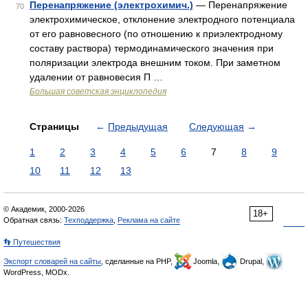
Перенапряжение (электрохимич.)
— Перенапряжение
70
электрохимическое, отклонение электродного потенциала
от его равновесного (по отношению к приэлектродному
составу раствора) термодинамического значения при
поляризации электрода внешним током. При заметном
удалении от равновесия П …
Большая советская энциклопедия
Страницы
←
Предыдущая
Следующая
→
1
2
3
4
5
6
7
8
9
10
11
12
13
© Академик, 2000-2026
18+
Обратная связь:
Техподдержка
,
Реклама на сайте
👣 Путешествия
Экспорт словарей на сайты
, сделанные на PHP,
Joomla,
Drupal,
WordPress, MODx.