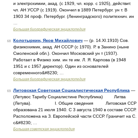
и электрохимии, акад. (с 1929, чл. корр. с 1925), действит.
чл. АН УССР (с 1919). Окончил в 1889 Петербург. ун т. В
1903 34 проф. Петербург. (Ленинградского) политехнич. ин
…
Большая биографическая энциклопедия
Колотыркин, Яков Михайлович
— (р. 14.XI.1910) Сов.
68
физикохимик, акад. АН СССР (с 1970). Р. в Занино (ныне
Смоленской обл.). Окончил Московский ун т (1937).
Работает в Физико хим. ин те им. Л. Я. Карпова (в 1948
1951 и с 1957 директор). Один из основателей
современного&#8230; …
Большая биографическая энциклопедия
Литовская Советская Социалистическая Республика
—
69
(Летувос Тарибу Социалистине Республика) Литва
(Летува). I. Общие сведения Литовская ССР
образована 21 июля 1940. С 3 августа 1940 в составе СССР.
Расположена на З. Европейской части СССР. Граничит на С.
с&#8230; …
Большая советская энциклопедия