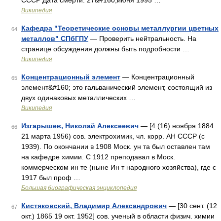
СССР Дата смерти: 27&#160;июня 1995 …
Википедия
Кафедра "Теоретические основы металлургии цветных
64
металлов" СПбГПУ
— Проверить нейтральность. На
странице обсуждения должны быть подробности …
Википедия
Концентрационный элемент
— Концентрационный
65
элемент&#160; это гальванический элемент, состоящий из
двух одинаковых металлических …
Википедия
Изгарышев, Николай Алексеевич
— [4 (16) ноября 1884
66
21 марта 1956) сов. электрохимик, чл. корр. АН СССР (с
1939). По окончании в 1908 Моск. ун та был оставлен там
на кафедре химии. С 1912 преподавал в Моск.
коммерческом ин те (ныне Ин т народного хозяйства), где с
1917 был проф …
Большая биографическая энциклопедия
Кистяковский, Владимир Александрович
— [30 сент. (12
67
окт.) 1865 19 окт. 1952] сов. ученый в области физич. химии